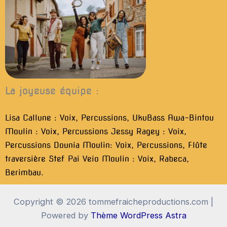
m
La joyeuse équipe :
Lisa Callune : Voix, Percussions, UkuBass Awa-Bintou
Moulin : Voix, Percussions Jessy Ragey : Voix,
Percussions Dounia Moulin: Voix, Percussions, Flûte
traversière Stef Pai Veio Moulin : Voix, Rabeca,
Berimbau.
Copyright © 2026 tommefraicheproductions.com |
Powered by
Thème WordPress Astra