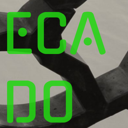
ECA
DO